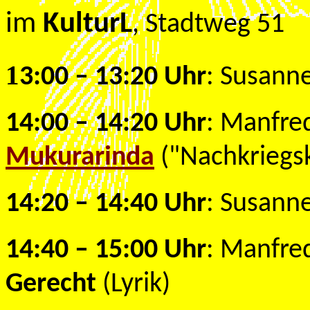
im
KulturL
, Stadtweg 51
1
3:00 – 13:20 Uhr
: Susann
14:00 – 14:20 Uhr
: Manfre
Mukurarinda
("Nachkriegsk
14:20 – 14:40 Uhr
: Susann
14:40 – 15:00 Uhr
: Manfre
Gerecht
(Lyrik)