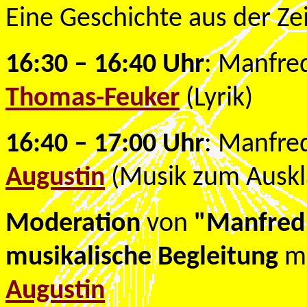
Eine Geschichte aus der Ze
16:30 – 16:40 Uhr
: Manfre
Thomas-Feuker
(Lyrik)
16:40 – 17:00 Uhr
: Manfre
Augustin
(Musik zum Auskl
Moderation
von
"Manfred
musikalische Begleitung
mi
Augustin